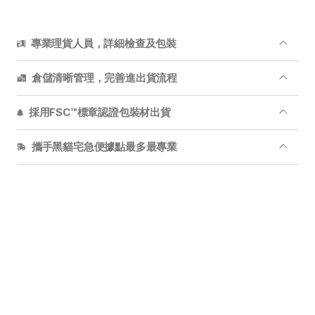
專業理貨人員，詳細檢查及包裝
倉儲清晰管理，完善進出貨流程
採用FSC™標章認證包裝材出貨
攜手黑貓宅急便據點最多最專業
盆景
真柏
紫砂黑
BONSAI雃
舍利
泥盆
豆盆
真柏 | 小品盆栽
盆栽
綠化
愛地球
施肥
麻雀
藝術
循環
家居
侘寂風
赤玉土
中國
台灣
綠建築
美學
造景
景觀
產地直送
青苔
苔蘚
松柏
珍珠柏
玉山圓柏
日本圓柏
黑松
日本黑松