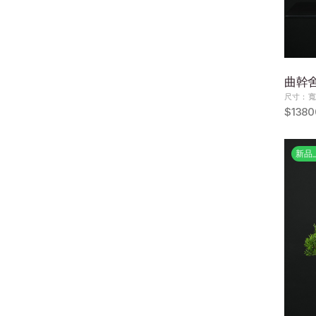
曲幹舍利
尺寸：寬3
$1380
新品