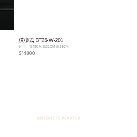
模樣式 BT26-W-201
尺寸：寬45CM 高32CM 深31CM
$14800