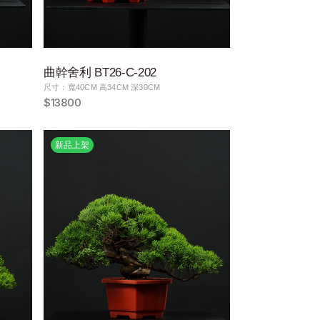
曲幹舍利 BT26-C-202
尺寸：寬40CM 高34CM 深30CM
$13800
新品上架