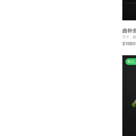
曲幹舍利
尺寸：寬3
$1680
新品