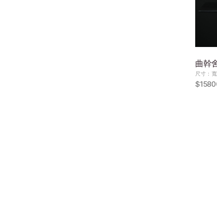
曲幹舍利
尺寸：寬4
$1580