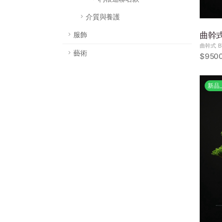
介質與養護
曲幹式 
服飾
曲幹式 BT
藝術
$950
新品