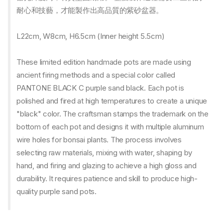
耐心和技藝，才能製作出高品質的紫砂盆器。
L22cm, W8cm, H6.5cm (Inner height 5.5cm)
These limited edition handmade pots are made using
ancient firing methods and a special color called
PANTONE BLACK C purple sand black. Each pot is
polished and fired at high temperatures to create a unique
"black" color. The craftsman stamps the trademark on the
bottom of each pot and designs it with multiple aluminum
wire holes for bonsai plants. The process involves
selecting raw materials, mixing with water, shaping by
hand, and firing and glazing to achieve a high gloss and
durability. It requires patience and skill to produce high-
quality purple sand pots.