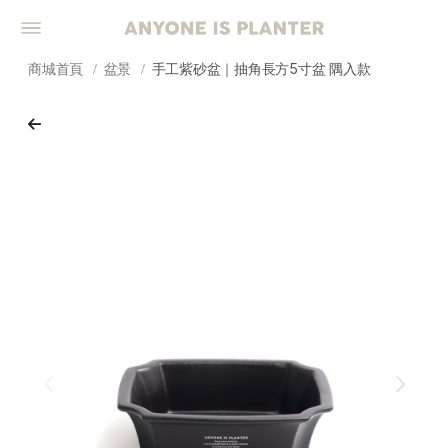
商城首頁
盆景
手工紫砂盆｜抽角長方5寸盆 隅入款