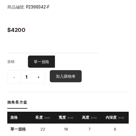
商品編號:
P2399342-F
$4200
單一規格
規格:
加入購物車
抽角長方盆
規格
長度
寬度
高度
內深度
(cm)
(cm)
(cm)
(cm)
單一規格
22
18
7
6