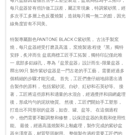
每只盆器因遵循古法手工塑型製造，盆底商標為手工拓印，
每只盆器皆有些許做工誤差，屬正常現象，特調紫砂黑，經
多次手工多層上色反覆燒製，造就每只獨一無二的黯，因光
線角度皆有不同美。
特製專屬顏色PANTONE BLACK C紫砂黑， 古法手製窯
燒，每只盆器經受打磨及高溫， 窯燒製過:程使『黑』獨特
安靜，炙淬而生 盆底商標工匠手工拓製，獨特印記僅此唯
一 底部多鋁線孔，專為『盆景盆器』設計而生-限量盆器，
釋出99只 製作紫砂盆器是一門古老的手工藝， 需要經過多
個精細的步驟才能完成。 首先，工匠們會仔細地篩選出適
合製作的原料， 包括紫砂泥、白砂、紅砂和石英砂等。 接
著，工匠將這些原料和適量的水混合，經過攪拌和篩網處理
後，形成均勻的泥狀物質。 然後，工匠們開始手工塑形，
打造出不同形狀的盆器，如壺、罐、盆等。 在這個過程
中，他們需要不斷調整和修整，以保證盆器的美觀和使用性
能。 最後，經過高溫燒製和上釉處理，製作完成的紫砂盆
器光澤度高，材質堅固耐用。 整個製作過程需要工匠們的