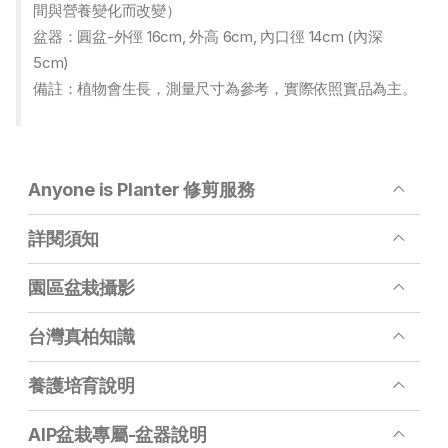
間與營養變化而改變）
盆器：圓盆-外徑 16cm, 外高 6cm, 內口徑 14cm (內深
5cm)
備註：植物會生長，測量尺寸為參考，實際依照實品為主。
Anyone is Planter 修剪服務
詳閱須知
園區盆栽攝影
台灣真柏知識
養護培育說明
AIP盆栽專屬-盆器說明