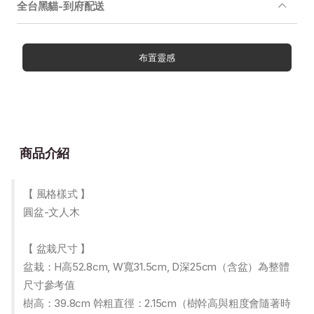
全台黑貓-到府配送
布置靈感
商品介紹
【 風格樣式 】
圓盆-文人木
【 盆栽尺寸 】
盆栽：H高52.8cm, W寬31.5cm, D深25cm（含盆）為整體
尺寸參考值
樹高：39.8cm 幹粗直徑：2.15cm（樹幹高與粗度會隨著時