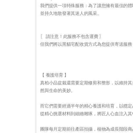
我們提供一項特殊服務：為了讓您擁有最佳的體
並持久地散發著其迷人的風采。
〖 請注意！此服務不包含運費 〗
但我們將以黑貓宅配收貨方式為您提供寄送服務
【 養護培育 】
真柏小品盆栽還需要定期修剪和整形，以維持其
然與生命的美妙。
而它們需要經過半年的精心養護和培育，以穩定
從精心挑選材料到細緻雕琢，將匠人心血注入其
團隊每月定期前往產區拍攝，植物為成長階段商