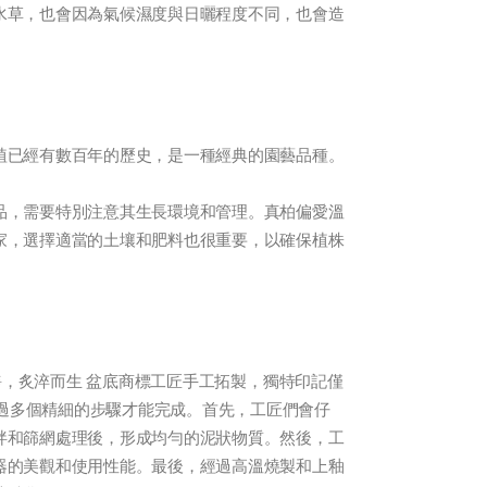
水草，也會因為氣候濕度與日曬程度不同，也會造
植已經有數百年的歷史，是一種經典的園藝品種。
品，需要特別注意其生長環境和管理。真柏偏愛溫
家，選擇適當的土壤和肥料也很重要，以確保植株
安靜，炙淬而生 盆底商標工匠手工拓製，獨特印記僅
經過多個精細的步驟才能完成。首先，工匠們會仔
拌和篩網處理後，形成均勻的泥狀物質。然後，工
器的美觀和使用性能。最後，經過高溫燒製和上釉