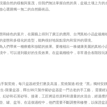
現最自然的樣貌與葉茂，但我們無法掌握自然的美，盆栽土壤上方的
放心選購獨一無二的自然藝術品。
態和綠色的葉片，在園藝上得到了廣泛的應用。台灣真柏小品盆栽種
的姿態和多樣化的造型，能夠很好地裝點室內和室外的環境。
為人們帶來一種療癒和放鬆的效果。要種植出一株健康美麗的真柏小
境中，可以達到最好的生長效果。在盆栽種植中，非常適合各階段玩
黑， 古法手製窯燒，每只盆器經受打磨及高溫，窯燒製過:程使『黑』獨特
生-限量盆器，釋出99只製作紫砂盆器是一門古老的手工藝， 需要
、紅砂和石英砂等。接著，工匠將這些原料和適量的水混合，經過攪
壺、罐、盆等。在這個過程中，他們需要不斷調整和修整，以保證盆