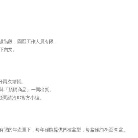
護階段，園區工作人員有限，
下內文。
請分兩次結帳。
將與『預購商品』一同出貨。
疑問請洽IG官方小編。
有限的年產量下，每年僅能提供四種盆型，每盆僅約25至30盆。