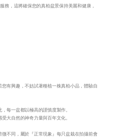
的服務，這將確保您的真柏盆景保持美麗和健康，
若您有興趣，不妨試著種植一株真柏小品，體驗自
此，每一盆都以極高的謹慎度製作。
感受大自然的神奇力量與百年文化。
些微不同，屬於『正常現象』每只盆栽在拍攝前會