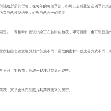
與補給所需的營養，在每年的每個季節，都可以去感受這在四季的樂
仿造自然神態的美，心與自然合一的境界。
固定』，養植時如發現鋁線正在被樹皮包覆，即可拆除，也可重新施
盆盆栽因表達意境與創作美感不同，選取的素材年份成長方式不同，
會不同，出貨前，會統一整理盆栽葉茂姿態。
葉茂，實品會比商品照片其葉茂更來的茂密。