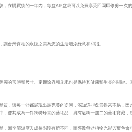
驗，在購買後的一年內，每盆AIP盆栽可以免費享受回園區修剪一次
，讓台灣真柏的永恆之美為您的生活增添綠意和和諧。
美麗的形態和尺寸。定期除蟲和施肥也是保持其健康和生長的關鍵。
品質，讓每一盆都展現出最完美的姿態，深知這些盆景得來不易，因
中，使其成為一件獨特珍貴的藝術品，擁有這獨一無二的藝術寶藏，
品，因季節濕度與成長階段有所不同，而導致每盆植物光影與葉色會