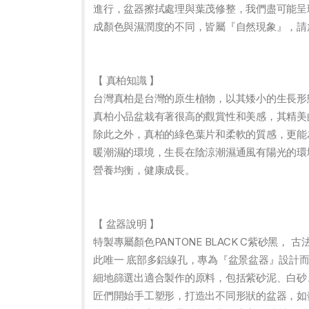
進行，盆器擦拭處理與葉茂修整，我們盡可能呈
成顏色與濕潤度的不同，皆屬『自然現象』，請
【 真柏知識 】
台灣真柏是台灣的原生植物，以其矮小的生長形
真柏小品盆栽有著很高的觀賞性和美感，其精美
除此之外，真柏的綠色葉片和柔軟的質感，更能
暖潮濕的環境，生長在陰涼潮濕通風有陽光的環
營養均衡，健康成長。
【 盆器說明 】
特製專屬顏色PANTONE BLACK C紫砂
此唯一 底部多鋁線孔，專為『盆景盆器』設計而
細地篩選出適合製作的原料，包括紫砂泥、白砂
匠們開始手工塑形，打造出不同形狀的盆器，如