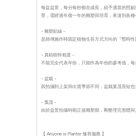
每盆盆景，每分每秒都在成長，給予適當的照顧
景，需經過年復一年的雕塑與培育，來達到各種
- 雕塑鋁線 -
是師傅施作時固定植物生長方式方向的『暫時性
- 真柏樹幹粗度 -
不能完全代表年份，只能作為年份的參考值，每
- 盆栽 -
因拍攝到上架與出貨季節不同，盆栽葉茂長短也
- 葉茂 -
由於盆景拍攝時期正值雕塑期，剛整理完形體與
【 Anyone is Planter 修剪服務 】