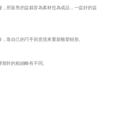
趣，所販售的盆栽皆為素材也為成品，一盆好的盆
作，靠自己的巧手與意境來重新雕塑樹形。
導致幹的粗細略有不同。