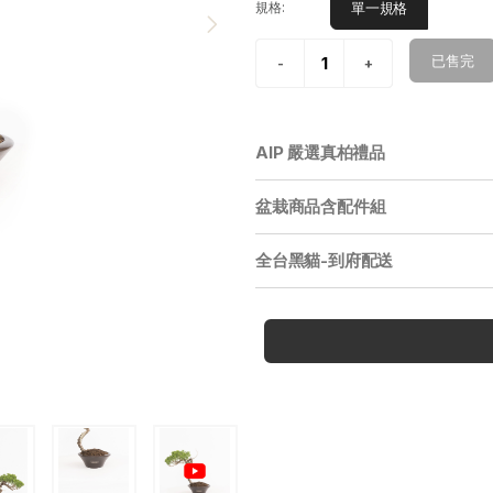
單一規格
規格:
已售完
AIP 嚴選真柏禮品
盆栽商品含配件組
全台黑貓-到府配送