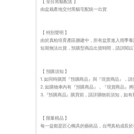
【 全台黑貓配送 】
由盆栽產地交付黑貓宅配統一出貨
【 特別聲明 】
由於真柏培育產區擴建中，所有盆景進入雨季養
短期無法出貨，預購型商品出貨時間，請詳閱以
【 預購須知 】
1. 如同時購買『預購商品』與『現貨商品』，
2. 如購物車內有『預購商品』，『現貨商品』
3.『預購商品』購買前，請詳購物前須知，如有
【 限量精品 】
每一盆都是匠心獨具的藝術品，台灣真柏成長於