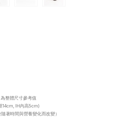
含盆）為整體尺寸參考值
4cm, IH內高5cm)
粗度會隨著時間與營養變化而改變）