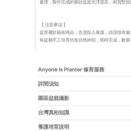
處理，製作完成的紫砂盆器光澤度高，材質堅固
【 注意事項 】
盆景屬於藝術商品，也需投入養護，請謹慎考量
每盆都手工培育仿造自然神韻，耗時完成，數量
Anyone is Planter 修剪服務
詳閱須知
園區盆栽攝影
台灣真柏知識
養護培育說明