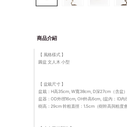
商品介紹
【 風格樣式 】
圓盆 文人木 小型
【 盆栽尺寸 】
盆栽：H高35cm, W寬38cm, D深27cm（
盆器：OD外徑16cm, OH外高6cm, (盆內：ID內徑1
樹高：29cm 幹粗直徑：1.5cm（樹幹高與