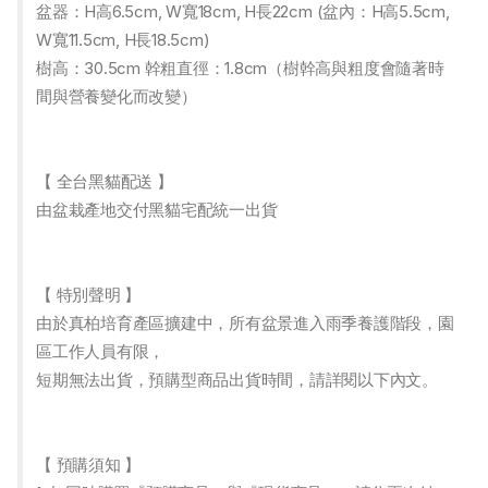
盆器：H高6.5cm, W寬18cm, H長22cm (盆內：H高5.5cm,
W寬11.5cm, H長18.5cm)
樹高：30.5cm 幹粗直徑：1.8cm（樹幹高與粗度會隨著時
間與營養變化而改變）
【 全台黑貓配送 】
由盆栽產地交付黑貓宅配統一出貨
【 特別聲明 】
由於真柏培育產區擴建中，所有盆景進入雨季養護階段，園
區工作人員有限，
短期無法出貨，預購型商品出貨時間，請詳閱以下內文。
【 預購須知 】