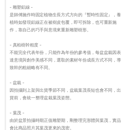
- 雕塑鋁線 -
是師傅施作時固定植物生長方式方向的『暫時性固定』，養
植時如發現鋁線正在被樹皮包覆，即可拆除，也可重新施
作，靠自己的巧手與意境來重新雕塑樹形。
- 真柏樹幹粗度 -
不能完全代表年份，只能作為年份的參考值，每盆盆栽因表
達意境與創作美感不同，選取的素材年份成長方式不同，導
致幹的粗細略有不同。
- 盆栽 -
因拍攝到上架與出貨季節不同，盆栽葉茂長短也會不同，出
貨前，會統一整理盆栽葉茂姿態。
- 葉茂 -
由於盆景拍攝時期正值雕塑期，剛整理完形體與葉茂，實品
會比商品照片其葉茂更來的茂密。