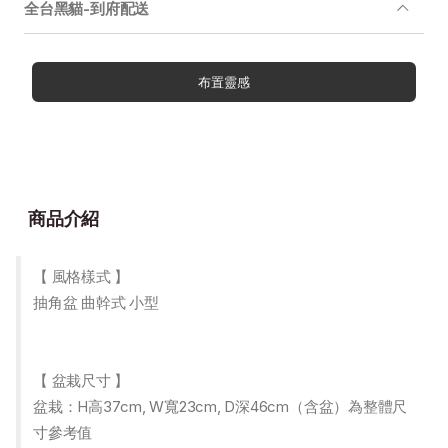
全台黑貓-到府配送
布置靈感
商品介紹
【 風格樣式 】
抽角盆 曲幹式 小型
【 盆栽尺寸 】
盆栽：H高37cm, W寬23cm, D深46cm（含盆）為整體尺
寸參考值