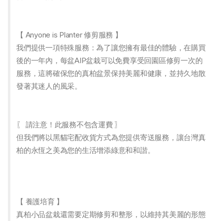
【 Anyone is Planter 修剪服務 】
我們提供一項特殊服務：為了讓您擁有最佳的體驗，在購買
後的一年內，每盆AIP盆栽可以免費享受回園區修剪一次的
服務，這將確保您的真柏盆景保持美麗和健康，並持久地散
發著其迷人的風采。
〖 請注意！此服務不包含運費 〗
但我們將以黑貓宅配收貨方式為您提供寄送服務，讓台灣真
柏的永恆之美為您的生活增添綠意和和諧。
【 養護培育 】
真柏小品盆栽還需要定期修剪和整形，以維持其美麗的形態