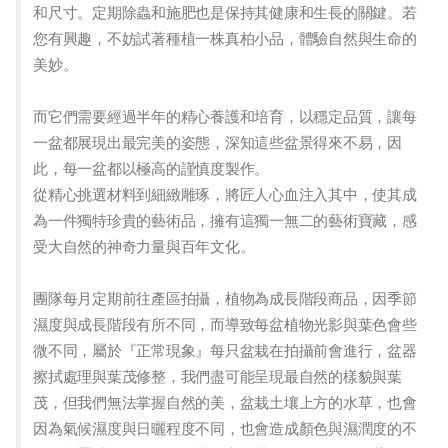
和尺寸。定期除蟲和施肥也是保持其健康和生長的關鍵。若
您有興趣，不妨試著種植一株真柏小品，體驗自然與生命的
美妙。
而它們需要經過半年的精心養護和培育，以穩定品質，讓每
一盆都展現出最完美的姿態，深知這些盆景得來不易，因
此，每一盆都以極高的謹慎度製作。
從精心挑選材料到細緻雕琢，將匠人心血注入其中，使其成
為一件獨特珍貴的藝術品，擁有這獨一無二的藝術寶藏，感
受大自然的神奇力量與百年文化。
團隊每月定期前往產區拍攝，植物為成長階段商品，因季節
濕度與成長階段有所不同，而導致每盆植物光影與葉色會些
微不同，屬於『正常現象』每只盆栽在拍攝前會進行，盆器
擦拭處理與葉茂修整，我們盡可能呈現最自然的樣貌與葉
茂，但我們無法掌握自然的美，盆栽土壤上方的水草，也會
因為氣候濕度與日曬程度不同，也會造成顏色與濕潤度的不