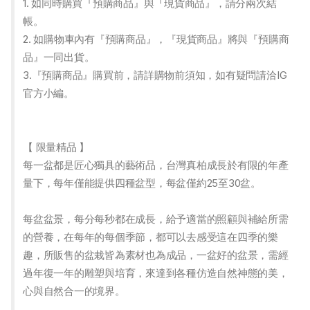
1. 如同時購買『預購商品』與『現貨商品』，請分兩次結
帳。
2. 如購物車內有『預購商品』，『現貨商品』將與『預購商
品』一同出貨。
3.『預購商品』購買前，請詳購物前須知，如有疑問請洽IG
官方小編。
【 限量精品 】
每一盆都是匠心獨具的藝術品，台灣真柏成長於有限的年產
量下，每年僅能提供四種盆型，每盆僅約25至30盆。
每盆盆景，每分每秒都在成長，給予適當的照顧與補給所需
的營養，在每年的每個季節，都可以去感受這在四季的樂
趣，所販售的盆栽皆為素材也為成品，一盆好的盆景，需經
過年復一年的雕塑與培育，來達到各種仿造自然神態的美，
心與自然合一的境界。