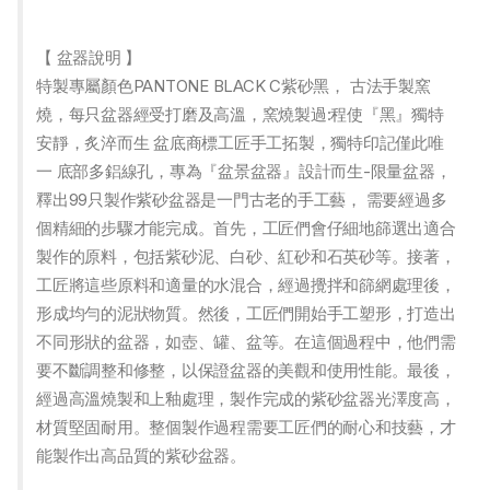
【 盆器說明 】
特製專屬顏色PANTONE BLACK C紫砂黑， 古法手製窯
燒，每只盆器經受打磨及高溫，窯燒製過:程使『黑』獨特
安靜，炙淬而生 盆底商標工匠手工拓製，獨特印記僅此唯
一 底部多鋁線孔，專為『盆景盆器』設計而生-限量盆器，
釋出99只製作紫砂盆器是一門古老的手工藝， 需要經過多
個精細的步驟才能完成。首先，工匠們會仔細地篩選出適合
製作的原料，包括紫砂泥、白砂、紅砂和石英砂等。接著，
工匠將這些原料和適量的水混合，經過攪拌和篩網處理後，
形成均勻的泥狀物質。然後，工匠們開始手工塑形，打造出
不同形狀的盆器，如壺、罐、盆等。在這個過程中，他們需
要不斷調整和修整，以保證盆器的美觀和使用性能。最後，
經過高溫燒製和上釉處理，製作完成的紫砂盆器光澤度高，
材質堅固耐用。整個製作過程需要工匠們的耐心和技藝，才
能製作出高品質的紫砂盆器。