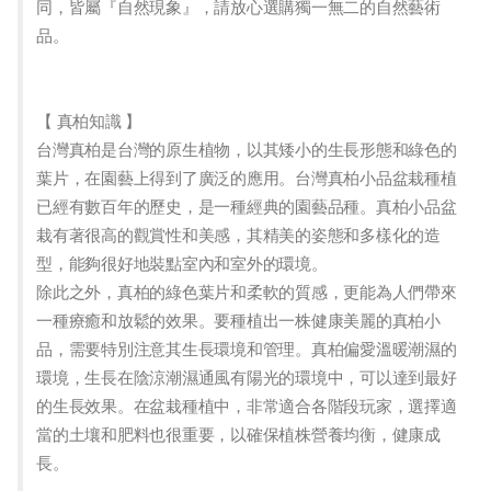
同，皆屬『自然現象』，請放心選購獨一無二的自然藝術
品。
【 真柏知識 】
台灣真柏是台灣的原生植物，以其矮小的生長形態和綠色的
葉片，在園藝上得到了廣泛的應用。台灣真柏小品盆栽種植
已經有數百年的歷史，是一種經典的園藝品種。真柏小品盆
栽有著很高的觀賞性和美感，其精美的姿態和多樣化的造
型，能夠很好地裝點室內和室外的環境。
除此之外，真柏的綠色葉片和柔軟的質感，更能為人們帶來
一種療癒和放鬆的效果。要種植出一株健康美麗的真柏小
品，需要特別注意其生長環境和管理。真柏偏愛溫暖潮濕的
環境，生長在陰涼潮濕通風有陽光的環境中，可以達到最好
的生長效果。在盆栽種植中，非常適合各階段玩家，選擇適
當的土壤和肥料也很重要，以確保植株營養均衡，健康成
長。