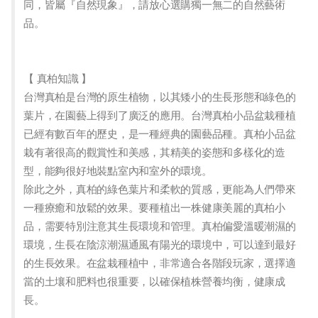
同，皆屬『自然現象』，請放心選購獨一無二的自然藝術
品。
【 真柏知識 】
台灣真柏是台灣的原生植物，以其矮小的生長形態和綠色的
葉片，在園藝上得到了廣泛的應用。台灣真柏小品盆栽種植
已經有數百年的歷史，是一種經典的園藝品種。真柏小品盆
栽有著很高的觀賞性和美感，其精美的姿態和多樣化的造
型，能夠很好地裝點室內和室外的環境。
除此之外，真柏的綠色葉片和柔軟的質感，更能為人們帶來
一種療癒和放鬆的效果。要種植出一株健康美麗的真柏小
品，需要特別注意其生長環境和管理。真柏偏愛溫暖潮濕的
環境，生長在陰涼潮濕通風有陽光的環境中，可以達到最好
的生長效果。在盆栽種植中，非常適合各階段玩家，選擇適
當的土壤和肥料也很重要，以確保植株營養均衡，健康成
長。