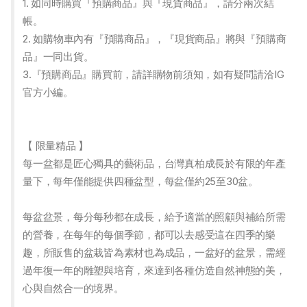
1. 如同時購買『預購商品』與『現貨商品』，請分兩次結
帳。
2. 如購物車內有『預購商品』，『現貨商品』將與『預購商
品』一同出貨。
3.『預購商品』購買前，請詳購物前須知，如有疑問請洽IG
官方小編。
【 限量精品 】
每一盆都是匠心獨具的藝術品，台灣真柏成長於有限的年產
量下，每年僅能提供四種盆型，每盆僅約25至30盆。
每盆盆景，每分每秒都在成長，給予適當的照顧與補給所需
的營養，在每年的每個季節，都可以去感受這在四季的樂
趣，所販售的盆栽皆為素材也為成品，一盆好的盆景，需經
過年復一年的雕塑與培育，來達到各種仿造自然神態的美，
心與自然合一的境界。