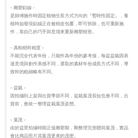
- 雕塑鋁線 -
是師傅施作時固定植物生長方式方向的『暫時性固定』，養
植時如發現鋁線正在被樹皮包覆，即可拆除，也可重新施
作，靠自己的巧手與意境來重新雕塑樹形。
- 真柏樹幹粗度 -
不能完全代表年份，只能作為年份的參考值，每盆盆栽因表
達意境與創作美感不同，選取的素材年份成長方式不同，導
致幹的粗細略有不同。
- 盆栽 -
因拍攝到上架與出貨季節不同，盆栽葉茂長短也會不同，出
貨前，會統一整理盆栽葉茂姿態。
- 葉茂 -
由於盆景拍攝時期正值雕塑期，剛整理完形體與葉茂，實品
會比商品照片其葉茂更來的茂密。