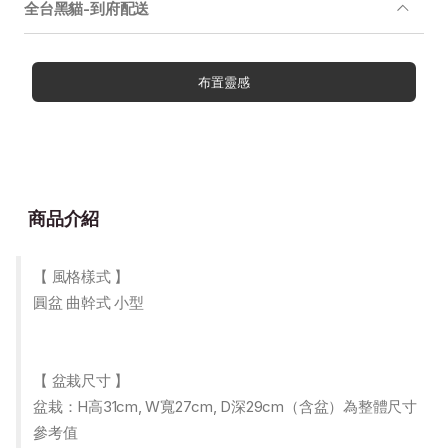
全台黑貓-到府配送
布置靈感
商品介紹
【 風格樣式 】
圓盆 曲幹式 小型
【 盆栽尺寸 】
盆栽：H高31cm, W寬27cm, D深29cm（含盆）為整體尺寸
參考值