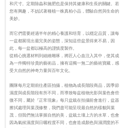
和尺寸。定期除蟲和施肥也是保持其健康和生長的關鍵。若
您有興趣，不妨試著種植一株真柏小品，體驗自然與生命的
美妙。
而它們需要經過半年的精心養護和培育，以穩定品質，讓每
一盆都展現出最完美的姿態，深知這些盆景得來不易，因
此，每一盆都以極高的謹慎度製作。
從精心挑選材料到細緻雕琢，將匠人心血注入其中，使其成
為一件獨特珍貴的藝術品，擁有這獨一無二的藝術寶藏，感
受大自然的神奇力量與百年文化。
團隊每月定期前往產區拍攝，植物為成長階段商品，因季節
濕度與成長階段有所不同，而導致每盆植物光影與葉色會些
微不同，屬於『正常現象』每只盆栽在拍攝前會進行，盆器
擦拭處理與葉茂修整，我們盡可能呈現最自然的樣貌與葉
茂，但我們無法掌握自然的美，盆栽土壤上方的水草，也會
因為氣候濕度與日曬程度不同，也會造成顏色與濕潤度的不