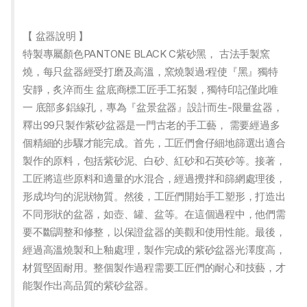
【 盆器說明 】
特製專屬顏色PANTONE BLACK C紫砂黑， 古法手製窯
燒，每只盆器經受打磨及高溫，窯燒製過:程使『黑』獨特
安靜，炙淬而生 盆底商標工匠手工拓製，獨特印記僅此唯
一 底部多鋁線孔，專為『盆景盆器』設計而生-限量盆器，
釋出99只製作紫砂盆器是一門古老的手工藝， 需要經過多
個精細的步驟才能完成。首先，工匠們會仔細地篩選出適合
製作的原料，包括紫砂泥、白砂、紅砂和石英砂等。接著，
工匠將這些原料和適量的水混合，經過攪拌和篩網處理後，
形成均勻的泥狀物質。然後，工匠們開始手工塑形，打造出
不同形狀的盆器，如壺、罐、盆等。在這個過程中，他們需
要不斷調整和修整，以保證盆器的美觀和使用性能。最後，
經過高溫燒製和上釉處理，製作完成的紫砂盆器光澤度高，
材質堅固耐用。整個製作過程需要工匠們的耐心和技藝，才
能製作出高品質的紫砂盆器。