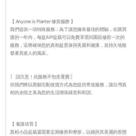
【 Anyone is Planter 修剪服務 】
我們提供一項特殊服務：為了讓您擁有最佳的體驗，在購買
後的一年內，每盆AIP盆栽可以免費享受回園區修剪一次的
服務，這將確保您的真柏盆景保持美麗和健康，並持久地散
發著其迷人的風采。
〖 請注意！此服務不包含運費 〗
但我們將以黑貓宅配收貨方式為您提供寄送服務，讓台灣真
柏的永恆之美為您的生活增添綠意和和諧。
【 養護培育 】
真柏小品盆栽還需要定期修剪和整形，以維持其美麗的形態