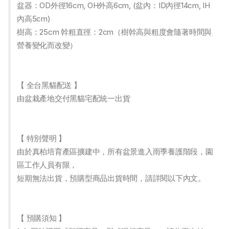
盆器：OD外徑16cm, OH外高6cm, (盆內：ID內徑14cm, IH
內高5cm)
樹高：25cm 幹粗直徑：2cm（樹幹高與粗度會隨著時間與
營養變化而改變）
【 全台黑貓配送 】
由盆栽產地交付黑貓宅配統一出貨
【 特別聲明 】
由於真柏培育產區擴建中，所有盆景進入雨季養護階段，園
區工作人員有限，
短期無法出貨，預購型商品出貨時間，請詳閱以下內文。
【 預購須知 】