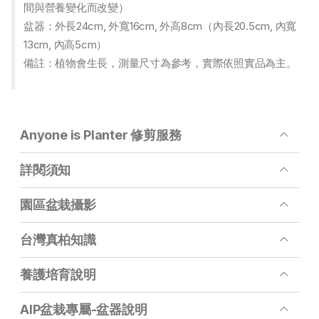
間與營養變化而改變）
盆器：外長24cm, 外寬16cm, 外高8cm（內長20.5cm, 內寬
13cm, 內高5cm）
備註：植物會生長，測量尺寸為參考，實際依照實品為主。
Anyone is Planter 修剪服務
詳閱須知
園區盆栽攝影
台灣真柏知識
養護培育說明
AIP盆栽專屬-盆器說明