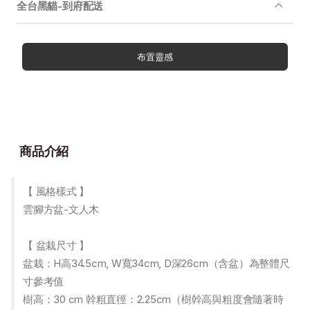
全台黑貓-到府配送
布置靈感
商品介紹
【 風格樣式 】
雲腳方盆-文人木
【 盆栽尺寸 】
盆栽：H高34.5cm, W寬34cm, D深26cm（含盆）為整體尺
寸參考值
樹高：30 cm 幹粗直徑：2.25cm（樹幹高與粗度會隨著時